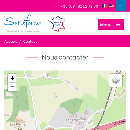
+33 (09) 81 12 72 30
Menu
Accueil
/
Contact
Nous contacter
+
−